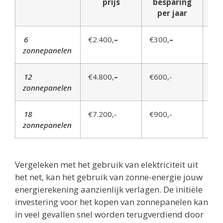
prijs
besparing
per jaar
6
€2.400,
–
€300,
–
8 j
zonnepanelen
12
€4.800,
–
€600,-
8 j
zonnepanelen
18
€7.200,-
€900,-
8 j
zonnepanelen
Vergeleken met het gebruik van elektriciteit uit
het net, kan het gebruik van zonne-energie jouw
energierekening aanzienlijk verlagen. De initiële
investering voor het kopen van zonnepanelen kan
in veel gevallen snel worden terugverdiend door