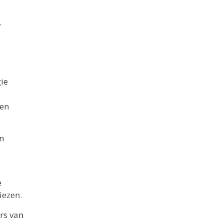
.
ie
een
en
e
iezen.
rs van