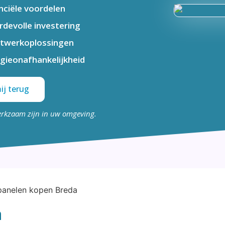
nciële voordelen
devolle investering
twerkoplossingen
gieonafhankelijkheid
ij terug
erkzaam zijn in uw omgeving.
a