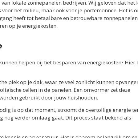
es van lokale zonnepanelen bedrijven. Wij geloven dat het 
 voor het milieu, maar ook voor je portemonnee. Het is o
oegang heeft tot betaalbare en betrouwbare zonnepanele
en op je energiekosten.
?
kunnen helpen bij het besparen van energiekosten? Hier 
he plek op je dak, waar ze veel zonlicht kunnen opvangen
oltaïsche cellen in de panelen. Een omvormer zet deze
n worden gebruikt door jouw huishouden.
dig is op dat moment, stroomt de overtollige energie te
g nog verder omlaag gaat. Dit proces staat bekend als
eke kennis en apparatuur. Het is daarom belangrijk om ee