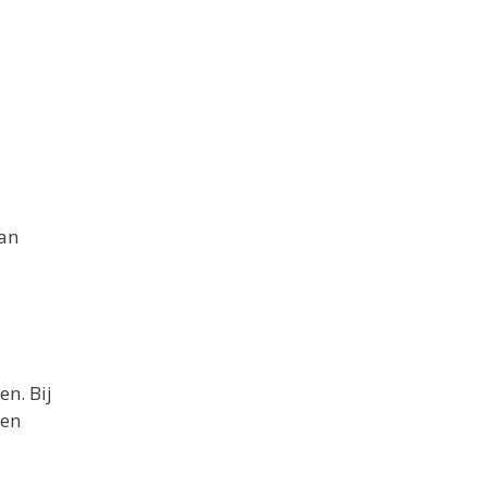
van
n. Bij
ren