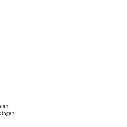
e en
edingen