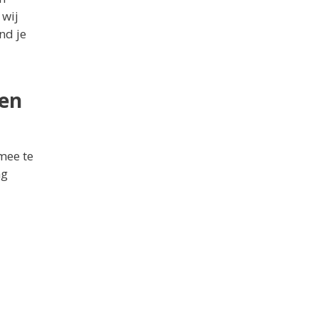
 wij
nd je
len
mee te
ng