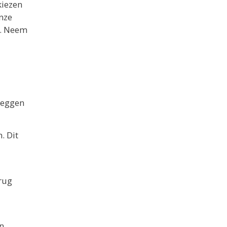
kiezen
nze
n. Neem
leggen
. Dit
rug
n