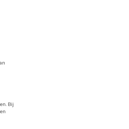
van
n. Bij
ren