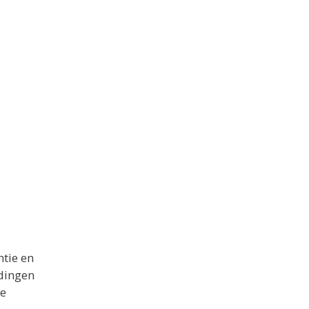
tie en
edingen
ke