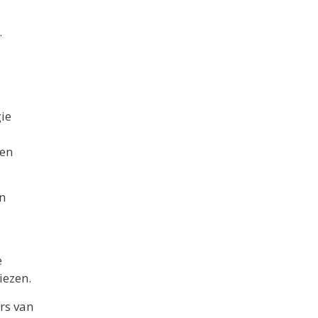
.
ie
een
en
e
iezen.
rs van