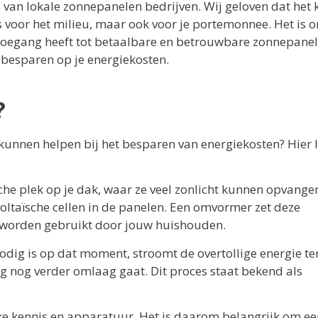
es van lokale zonnepanelen bedrijven. Wij geloven dat het 
 voor het milieu, maar ook voor je portemonnee. Het is o
 toegang heeft tot betaalbare en betrouwbare zonnepanel
besparen op je energiekosten.
?
kunnen helpen bij het besparen van energiekosten? Hier 
he plek op je dak, waar ze veel zonlicht kunnen opvangen
oltaïsche cellen in de panelen. Een omvormer zet deze
n worden gebruikt door jouw huishouden.
dig is op dat moment, stroomt de overtollige energie te
g nog verder omlaag gaat. Dit proces staat bekend als
eke kennis en apparatuur. Het is daarom belangrijk om ee