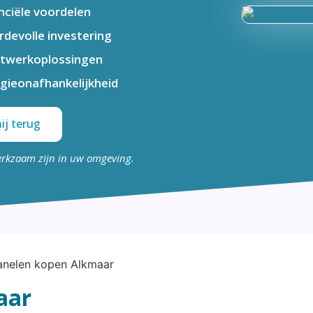
nciële voordelen
devolle investering
twerkoplossingen
gieonafhankelijkheid
ij terug
erkzaam zijn in uw omgeving.
aar