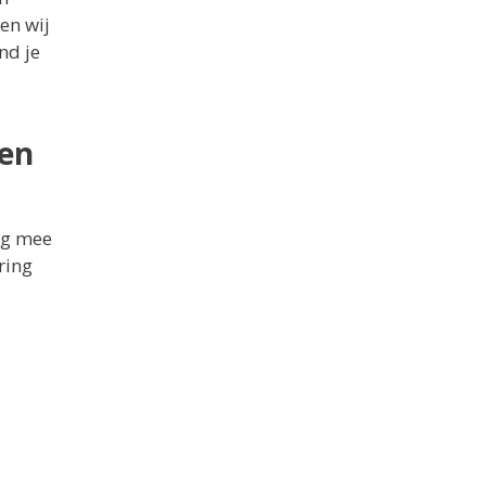
en wij
nd je
len
ing mee
ring