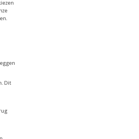
kiezen
nze
en.
leggen
. Dit
rug
n